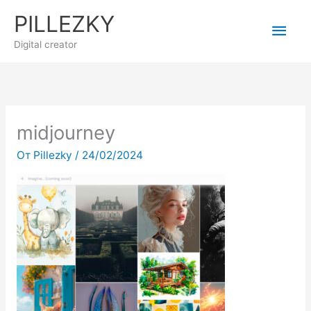
Перейти
PILLEZKY
Гла
к
содержимому
Digital creator
мен
midjourney
От
Pillezky
/
24/02/2024