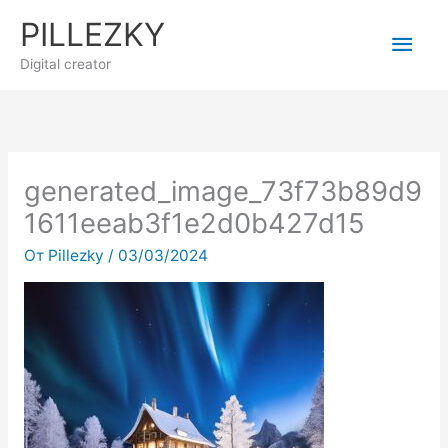
Перейти
PILLEZKY
Гла
к
содержимому
Digital creator
мен
generated_image_73f73b89d9
1611eeab3f1e2d0b427d15
От
Pillezky
/
03/03/2024